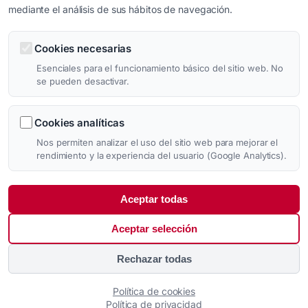
mediante el análisis de sus hábitos de navegación.
17 de diciembre de 2025
Cookies necesarias
Esenciales para el funcionamiento básico del sitio web. No
se pueden desactivar.
←
Página anterior
1
2
3
4
5
Página siguiente
→
Cookies analíticas
Nos permiten analizar el uso del sitio web para mejorar el
rendimiento y la experiencia del usuario (Google Analytics).
Aceptar todas
Aviso legal
Privacidad
Aceptar selección
Cookies
Configurar Cookies
Rechazar todas
Subvencionado por:
Política de cookies
Política de privacidad