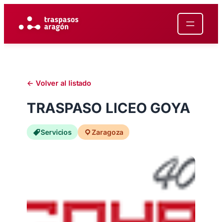
Saltar
al
contenido
← Volver al listado
TRASPASO LICEO GOYA
Servicios
Zaragoza